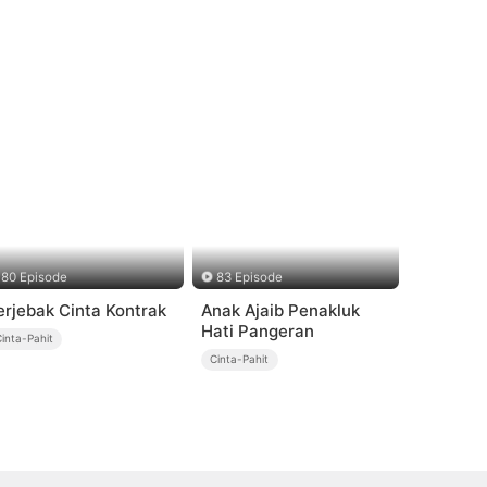
80 Episode
83 Episode
erjebak Cinta Kontrak
Anak Ajaib Penakluk
Hati Pangeran
inta-Pahit
Cinta-Pahit