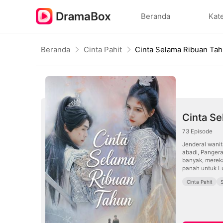
Beranda
Kat
Beranda
Cinta Pahit
Cinta Selama Ribuan Ta
Cinta S
73
Episode
Jenderal wani
abadi, Panger
banyak, merek
panah untuk L
Cinta Pahit