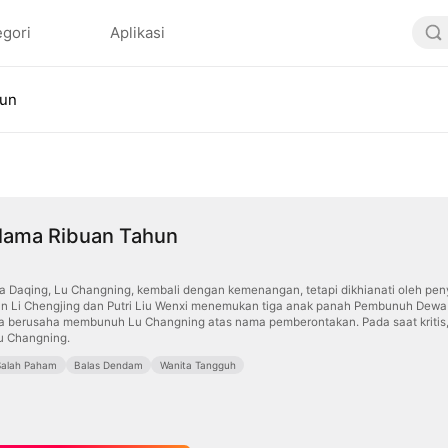
egori
Aplikasi
hun
elama Ribuan Tahun
ta Daqing, Lu Changning, kembali dengan kemenangan, tetapi dikhianati oleh pe
an Li Chengjing dan Putri Liu Wenxi menemukan tiga anak panah Pembunuh Dewa
a berusaha membunuh Lu Changning atas nama pemberontakan. Pada saat kritis, 
u Changning.
Salah Paham
Balas Dendam
Wanita Tangguh