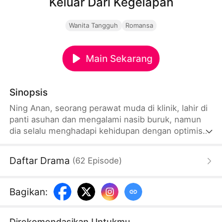
Keluar Dari Kegelapan
Wanita Tangguh
Romansa
Main Sekarang
Sinopsis
Ning Anan, seorang perawat muda di klinik, lahir di
panti asuhan dan mengalami nasib buruk, namun
dia selalu menghadapi kehidupan dengan optimis
dan positif, menghangatkan semua orang di
sekitarnya seperti matahari kecil, dan merangkul
Daftar Drama
(
62
Episode
)
dunia dengan kebaikan terbesar. Namun orang
seperti itu pun tidak mampu menghangatkan hati
Fan Wujiu yang terbungkus mantel dingin. Fan
Bagikan
:
Wujiu yang lahir di daerah kumuh tumbuh di
lingkungan sosial yang kompleks seperti Cantana.
Direkomendasikan Untukmu