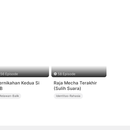
56 Episode
58 Episode
ernikahan Kedua Si
Raja Mecha Terakhir
B
(Sulih Suara)
Melawan-Balik
Identitas-Rahasia