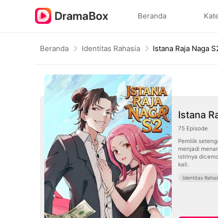
Beranda
Kat
Beranda
Identitas Rahasia
Istana Raja Naga S
Istana R
75
Episode
Pemilik seteng
menjadi menan
istrinya dice
kali.
Identitas Rahas