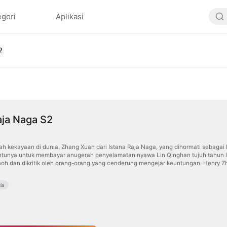
egori
Aplikasi
2
aja Naga S2
ah kekayaan di dunia, Zhang Xuan dari Istana Raja Naga, yang dihormati sebaga
tunya untuk membayar anugerah penyelamatan nyawa Lin Qinghan tujuh tahun la
mooh dan dikritik oleh orang-orang yang cenderung mengejar keuntungan. Henry 
ia