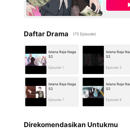
Daftar Drama
(
75
Episode
)
Istana Raja Naga
Istana Raja Na
S2
S2
Episode 1
Episode 2
Istana Raja Naga
Istana Raja Na
S2
S2
Episode 7
Episode 8
Direkomendasikan Untukmu