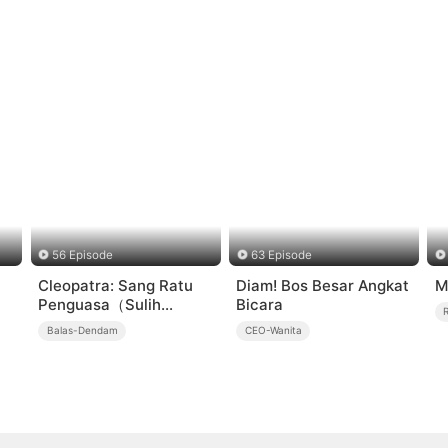
56 Episode
63 Episode
Cleopatra: Sang Ratu
Diam! Bos Besar Angkat
M
Penguasa（Sulih
Bicara
Suara）
Balas-Dendam
CEO-Wanita