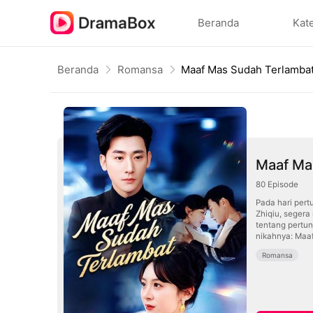
Beranda
Kat
Beranda
Romansa
Maaf Mas Sudah Terlamba
Maaf Ma
80
Episode
Pada hari per
Zhiqiu, seger
tentang pertun
nikahnya: Maaf
Romansa