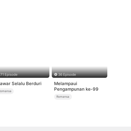
71 Episode
36 Episode
awar Selalu Berduri
Melampaui
Pengampunan ke-99
Romansa
Romansa