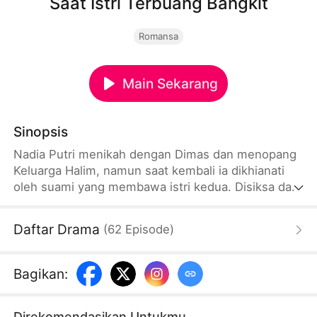
Saat Istri Terbuang Bangkit
Romansa
Main Sekarang
Sinopsis
Nadia Putri menikah dengan Dimas dan menopang
Keluarga Halim, namun saat kembali ia dikhianati
oleh suami yang membawa istri kedua. Disiksa dan
dijebak, Nadia bangkit dengan klinik warisan
kakeknya, membongkar kemunafikan keluarga
Daftar Drama
(
62
Episode
)
Halim, dan mendapat izin cerai. Ia menyingkap tipu
daya Citra hingga tumbang, sementara keluarga
Halim dihukum. Saat menangani wabah, Nadia
Bagikan
:
menemukan cinta sejati bersama putra mahkota.
Direkomendasikan Untukmu