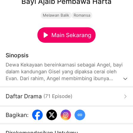
Bayi Ajaib Pembawa Harta
Melawan Balik
Romansa
Main Sekarang
Sinopsis
Dewa Kekayaan bereinkarnasi sebagai Angel, bayi
dalam kandungan Gisel yang dipaksa cerai oleh
Evan. Dari rahim, Angel membimbing ibunya
berinvestasi hingga meraih kekayaan. Di lelang,
mereka menghadapi Evan dan membuka rahasia di
Daftar Drama
(
71
Episode
)
depan publik. Ibu dan anak bersatu, membalas
hinaan, dan bertekad menjadi orang terkaya.
Bagikan
:
Direkomendasikan Untukmu