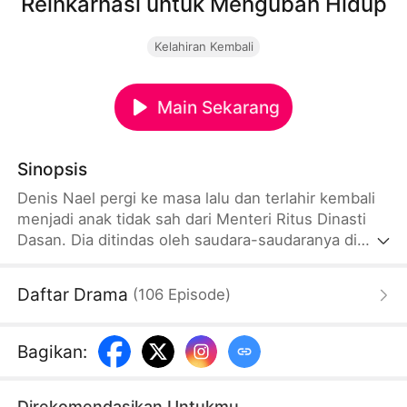
Reinkarnasi untuk Mengubah Hidup
Kelahiran Kembali
Main Sekarang
Sinopsis
Denis Nael pergi ke masa lalu dan terlahir kembali
menjadi anak tidak sah dari Menteri Ritus Dinasti
Dasan. Dia ditindas oleh saudara-saudaranya di
Kediaman Nael sejak masih kecil. Sehingga dia
menjalani hidup yang sulit. Ketika menghadapi
Daftar Drama
(
106
Episode
)
jebakan orang lain, Denis menggunakan bakatnya
untuk membalikkan keadaan. Di tengah jalan, dia
mulai jatuh cinta pada wanita seperti Putri Shseila
Bagikan
:
dan Jenderal Alina. Kemudian, dia mulai melakukan
serangan balik.
Direkomendasikan Untukmu