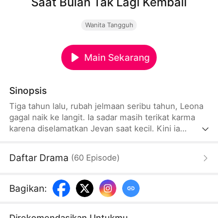
Saat Bulan Tak Lagi Kembali
Wanita Tangguh
Main Sekarang
Sinopsis
Tiga tahun lalu, rubah jelmaan seribu tahun, Leona
gagal naik ke langit. Ia sadar masih terikat karma
karena diselamatkan Jevan saat kecil. Kini ia
menuruti semua keinginan Jevan, meski dicap
"anjing penjilat". Padahal, Leona hanya ingin
Daftar Drama
(
60
Episode
)
menyelesaikan 100 tugas dan menjadi dewi.
Bagikan
:
Direkomendasikan Untukmu