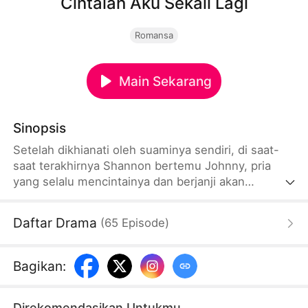
Cintalah Aku Sekali Lagi
Romansa
Main Sekarang
Sinopsis
Setelah dikhianati oleh suaminya sendiri, di saat-
saat terakhirnya Shannon bertemu Johnny, pria
yang selalu mencintainya dan berjanji akan
menjalani hidup dan cinta yang berbeda di
kehidupan berikutnya. Tanpa diduga, Shannon
Daftar Drama
(
65
Episode
)
kembali ke sepuluh tahun sebelumnya di masa
kuliah dan bertemu kembali mereka yang pernah
menyakiti sekaligus mencintainya. Kali ini Shannon
Bagikan
:
bertekad untuk menjalani hidup yang berbeda dan
membalas mereka yang menyakitinya di kehidupan
Direkomendasikan Untukmu
sebelumnya.