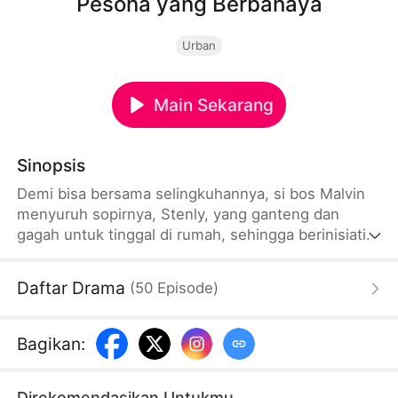
Pesona yang Berbahaya
Urban
Main Sekarang
Sinopsis
Demi bisa bersama selingkuhannya, si bos Malvin
menyuruh sopirnya, Stenly, yang ganteng dan
gagah untuk tinggal di rumah, sehingga berinisiatif
menggoda istri Malvin, yaitu Danika. Dengan
membuat Danika berselingkuh, berarti Malvin pun
Daftar Drama
(
50
Episode
)
dapat meninggalkan istrinya itu tanpa dituduh
bersalah. Namun, rencana Malvin itu terbongkar.
Sementara itu, Stenly juga menyadari bahwa
Bagikan
:
sebagai manusia haruslah hidup dengan benar dan
memiliki pendirian yang mantap.
Direkomendasikan Untukmu