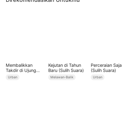
Membalikkan
Kejutan di Tahun
Perceraian Saja
Takdir di Ujung
Baru (Sulih Suara)
(Sulih Suara)
Waktu (Sulih Suara)
Urban
Melawan-Balik
Urban