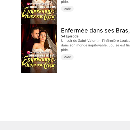
pitié.
Mafia
Enfermée dans ses Bras
54
Épisode
Un soir de Saint-Valentin, l'infirmière Loui
dans son monde impitoyable, Louise est tirail
pitié.
Mafia