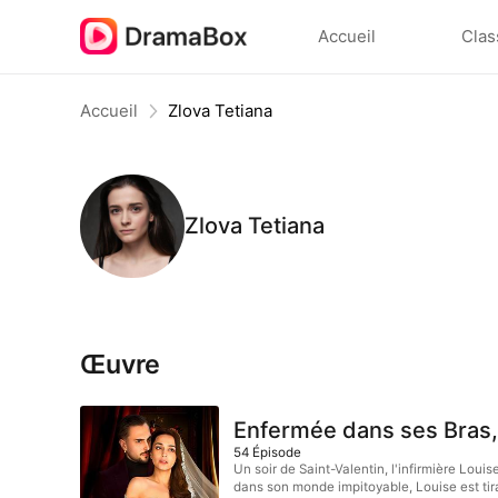
Accueil
Clas
Accueil
Zlova Tetiana
Zlova Tetiana
Œuvre
Enfermée dans ses Bras
54
Épisode
Un soir de Saint-Valentin, l'infirmière Loui
dans son monde impitoyable, Louise est tirail