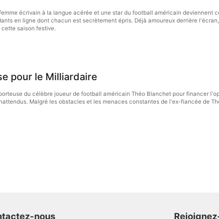
emme écrivain à la langue acérée et une star du football américain deviennent co
ndants en ligne dont chacun est secrètement épris. Déjà amoureux derrière l'écran, 
 cette saison festive.
 pour le Milliardaire
orteuse du célèbre joueur de football américain Théo Blanchet pour financer l'op
inattendus. Malgré les obstacles et les menaces constantes de l'ex-fiancée de Th
tactez-nous
Rejoignez