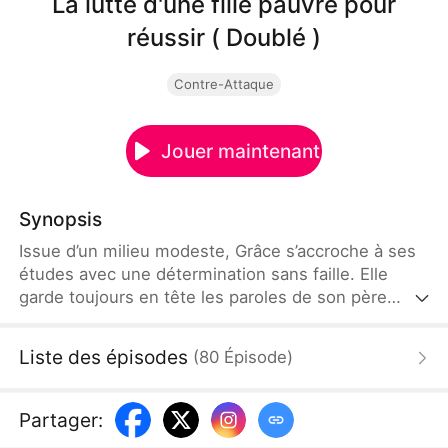
La lutte d'une fille pauvre pour
réussir ( Doublé )
Contre-Attaque
Jouer maintenant
Synopsis
Issue d’un milieu modeste, Grâce s’accroche à ses
études avec une détermination sans faille. Elle
garde toujours en tête les paroles de son père
Dorian : « Les études sont la meilleure chance pour
les pauvres. » Sa persévérance finit par payer, elle
Liste des épisodes
(
80
Épisode
)
décroche une note exceptionnelle au bac, faisant
taire les mauvaises langues et forçant le respect
de tous.
Partager
: