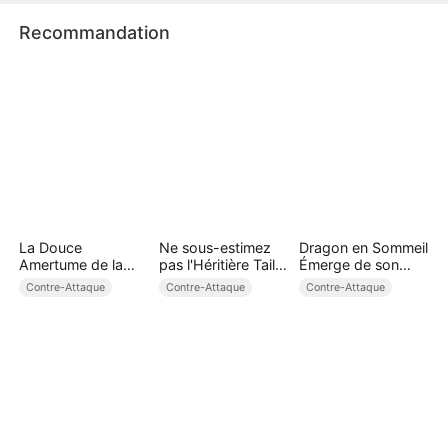
Recommandation
La Douce
Ne sous-estimez
Dragon en Sommeil
Amertume de la
pas l'Héritière Taille
Émerge de son
Voir Divorcée (
48
Antre ( Doublé )
Contre-Attaque
Contre-Attaque
Contre-Attaque
Doublé )