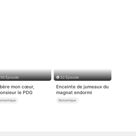
56 Épisode
52 Épisode
ibère mon cœur,
Enceinte de jumeaux du
onsieur le PDG
magnat endormi
Romantique
Romantique