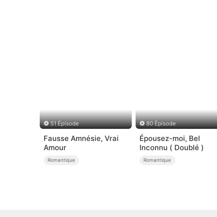
51 Épisode
80 Épisode
Fausse Amnésie, Vrai
Épousez-moi, Bel
Amour
Inconnu ( Doublé )
Romantique
Romantique