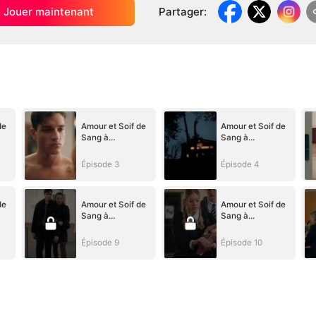
Jouer maintenant
Partager
:
de
Amour et Soif de
Amour et Soif de
Sang à
Sang à
s
l'Académie des
l'Académie des
Vampires
Vampires
Épisode 3
Épisode 4
de
Amour et Soif de
Amour et Soif de
Sang à
Sang à
s
l'Académie des
l'Académie des
Vampires
Vampires
Épisode 9
Épisode 10