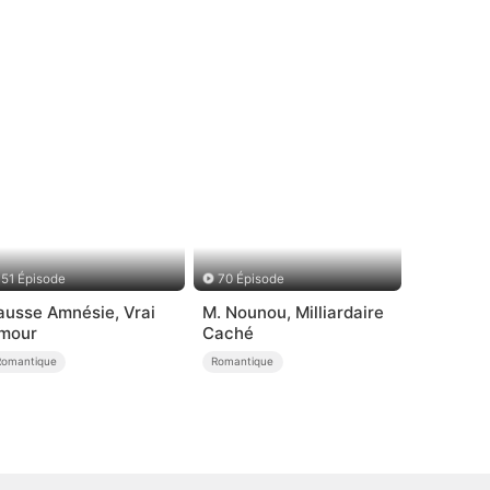
51 Épisode
70 Épisode
ausse Amnésie, Vrai
M. Nounou, Milliardaire
mour
Caché
Romantique
Romantique