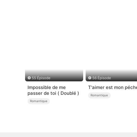
55 Épisode
56 Épisode
Impossible de me
T'aimer est mon péch
passer de toi ( Doublé )
Romantique
Romantique