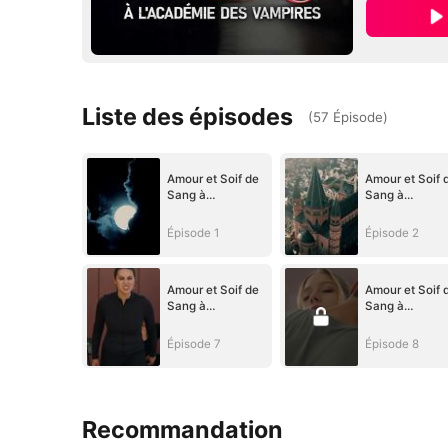
Liste des épisodes
(
57
Épisode
)
Amour et Soif de
Amour et Soif 
Sang à
Sang à
l'Académie des
l'Académie de
Vampires
Vampires
Épisode 1
Épisode 2
Amour et Soif de
Amour et Soif 
Sang à
Sang à
l'Académie des
l'Académie de
Vampires
Vampires
Épisode 7
Épisode 8
Recommandation