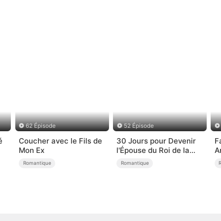
62 Épisode
52 Épisode
é
Coucher avec le Fils de
30 Jours pour Devenir
F
Mon Ex
l'Épouse du Roi de la
A
Mafia
Romantique
Romantique