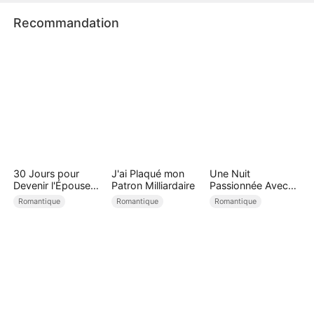
meilleure vie.
Recommandation
30 Jours pour
J'ai Plaqué mon
Une Nuit
Devenir l'Épouse
Patron Milliardaire
Passionnée Avec
du Roi de la Mafia
Le PDG ( Doublé )
Romantique
Romantique
Romantique