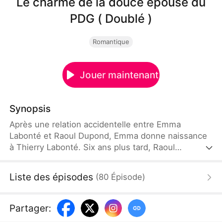
Le charme de la douce épouse du
PDG ( Doublé )
Romantique
Jouer maintenant
Synopsis
Après une relation accidentelle entre Emma
Labonté et Raoul Dupond, Emma donne naissance
à Thierry Labonté. Six ans plus tard, Raoul
découvre l'existence de l'enfant et commence à le
chercher. Pendant ce temps, la relation entre
Liste des épisodes
(
80
Épisode
)
Emma et Raoul se renforce au sein du groupe
Dupond et des sentiments commencent à naître
entre eux. Thierry reconnaît ses ancêtres et rejoint
Partager
:
la famille, et grâce à son enfant, Emma vit une