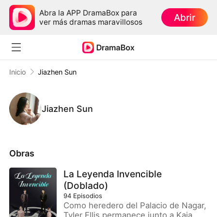
Abra la APP DramaBox para
Abrir
ver más dramas maravillosos
Inicio
Jiazhen Sun
Jiazhen Sun
Obras
La Leyenda Invencible
(Doblado)
94
Episodios
Como heredero del Palacio de Nagar,
Tyler Ellis permanece junto a Kaia