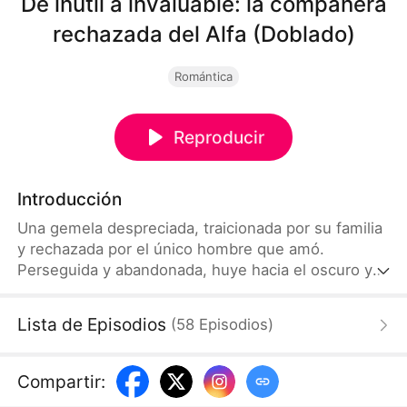
De inútil a invaluable: la compañera
rechazada del Alfa (Doblado)
Romántica
Reproducir
Introducción
Una gemela despreciada, traicionada por su familia
y rechazada por el único hombre que amó.
Perseguida y abandonada, huye hacia el oscuro y
despiadado Rey Alfa. Un poder oculto, secretos
mortales y una oscuridad prohibida la esperan. La
Lista de Episodios
(
58
Episodios
)
loba marginada se convierte en la reina de la
noche.
Compartir
: