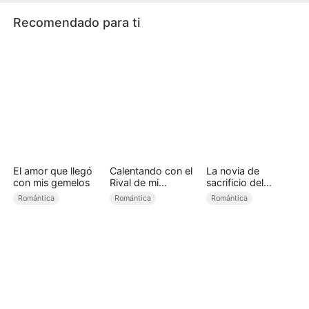
Recomendado para ti
El amor que llegó
Calentando con el
La novia de
con mis gemelos
Rival de mi
sacrificio del
Hermano
príncipe alfa
Romántica
Romántica
Romántica
(Doblado)