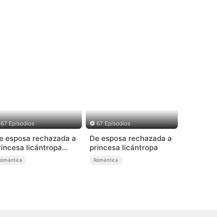
67 Episodios
67 Episodios
e esposa rechazada a
De esposa rechazada a
rincesa licántropa
princesa licántropa
Doblado)
Romántica
Romántica