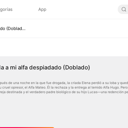
gorías
App
Destinada a mi alfa despiadado (Doblado)
a a mi alfa despiadado (Doblado)
pués de una noche en la que fue drogada, la criada Elena perdió a su loba y que
u cruel opresor, el Alfa Mateo. Él la rechaza y la entrega al temido Alfa Hugo. Pe
eja destinada y el verdadero padre biológico de su hijo Lucas—una redención per