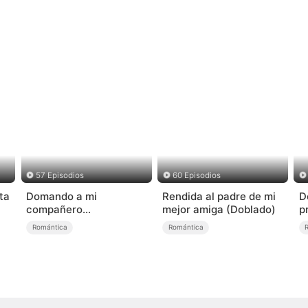
57 Episodios
60 Episodios
ta
Domando a mi
Rendida al padre de mi
D
compañero
mejor amiga (Doblado)
p
rebelde（Doblado)
(
Romántica
Romántica