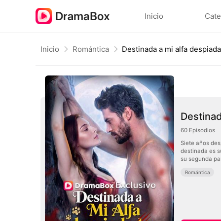
Inicio
Cate
Inicio
Romántica
Destinad
60
Episodios
Siete años des
destinada es s
su segunda par
Romántica