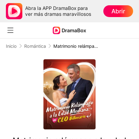
Abra la APP DramaBox para
Abrir
ver más dramas maravillosos
Inicio
Romántica
Matrimonio relámpago a la edad mediana: mi CEO billonario