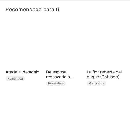
así a su familia.
Recomendado para ti
Atada al demonio
De esposa
La flor rebelde del
rechazada a
duque (Doblado)
Romántica
princesa licántropa
Romántica
Romántica