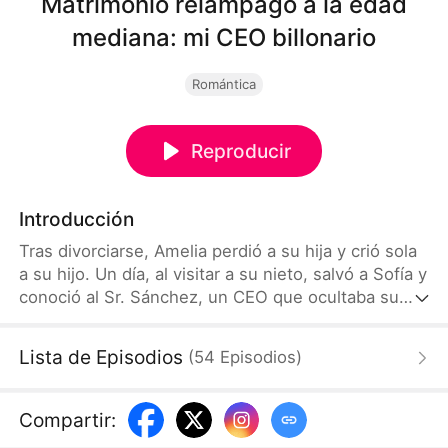
Matrimonio relámpago a la edad
mediana: mi CEO billonario
Romántica
Reproducir
Introducción
Tras divorciarse, Amelia perdió a su hija y crió sola
a su hijo. Un día, al visitar a su nieto, salvó a Sofía y
conoció al Sr. Sánchez, un CEO que ocultaba su
identidad y terminó casándose con ella. Aunque
sus suegros la maltrataban, él siempre la protegía y
Lista de Episodios
(
54
Episodios
)
mejoraba su vida. Su hijo, bondadoso pero débil, la
apoyó contra la familia de su esposa. Más tarde,
Amelia descubrió que el Sr. Sánchez era un
Compartir
:
billonario y que Sofía era su hija perdida, reuniendo