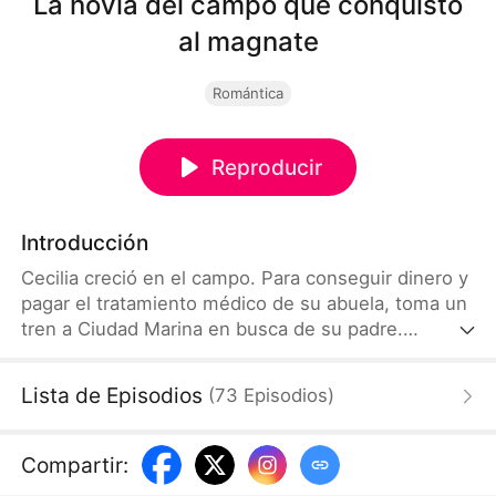
La novia del campo que conquistó
al magnate
Romántica
Reproducir
Introducción
Cecilia creció en el campo. Para conseguir dinero y
pagar el tratamiento médico de su abuela, toma un
tren a Ciudad Marina en busca de su padre.
Durante el viaje, se cruza con Hernán, el temido
jefe del bajo mundo. Perseguido por sus enemigos
Lista de Episodios
(
73
Episodios
)
y gravemente herido, Hernán es salvado por
Cecilia, y entre ambos nace un vínculo imposible
de romper. Al regresar a Ciudad Marina, Hernán
Compartir
:
comienza a cortejar a Cecilia con una intensidad