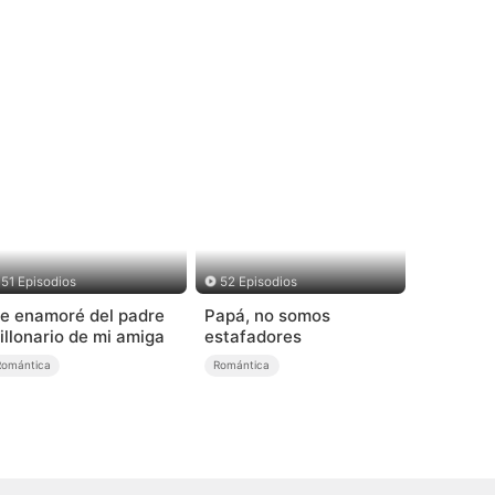
51 Episodios
52 Episodios
e enamoré del padre
Papá, no somos
illonario de mi amiga
estafadores
Romántica
Romántica