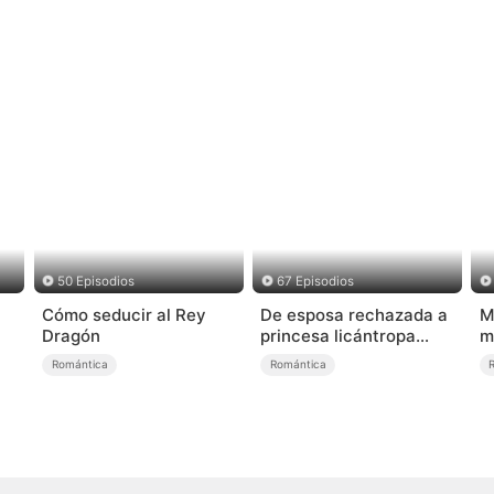
50 Episodios
67 Episodios
Cómo seducir al Rey
De esposa rechazada a
M
Dragón
princesa licántropa
m
(Doblado)
Romántica
Romántica