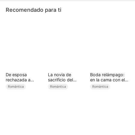
Recomendado para ti
De esposa
La novia de
Boda relámpago:
rechazada a
sacrificio del
en la cama con el
princesa licántropa
príncipe alfa
presidente
Romántica
Romántica
Romántica
(Doblado)