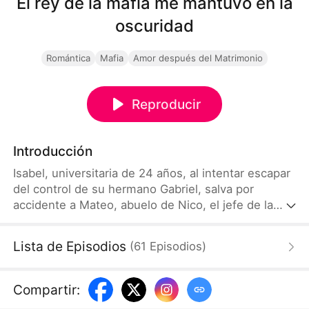
El rey de la mafia me mantuvo en la
oscuridad
Romántica
Mafia
Amor después del Matrimonio
Reproducir
Introducción
Isabel, universitaria de 24 años, al intentar escapar
del control de su hermano Gabriel, salva por
accidente a Mateo, abuelo de Nico, el jefe de la
mafia, y se le pierde la vista por ello. Para
recompensar su bondad, Mateo arregla un
Lista de Episodios
(
61
Episodios
)
matrimonio repentino entre Isabel y Nico.
Sospechando que Isabel le engaña con su
hermano, Nico oculta su verdadera identidad y
Compartir
:
finge ser pobre para ponerla a prueba.