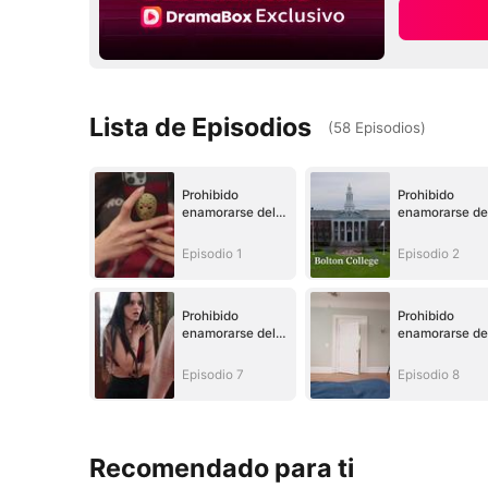
Lista de Episodios
(
58
Episodios
)
Prohibido
Prohibido
enamorarse del
enamorarse de
enemigo
enemigo
Episodio 1
Episodio 2
Prohibido
Prohibido
enamorarse del
enamorarse de
enemigo
enemigo
Episodio 7
Episodio 8
Recomendado para ti