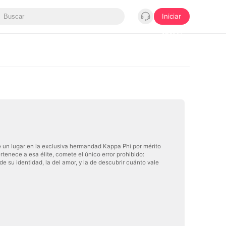
Iniciar
sesión
se un lugar en la exclusiva hermandad Kappa Phi por mérito
rtenece a esa élite, comete el único error prohibido:
e su identidad, la del amor, y la de descubrir cuánto vale