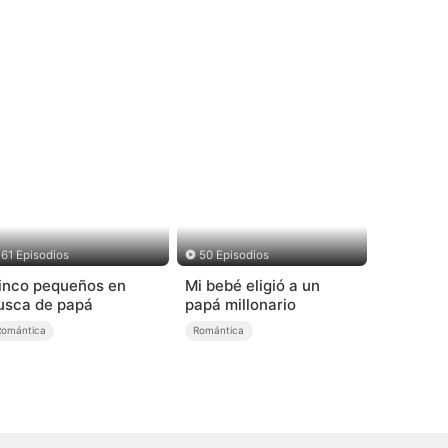
61 Episodios
50 Episodios
inco pequeños en
Mi bebé eligió a un
usca de papá
papá millonario
Romántica
Romántica