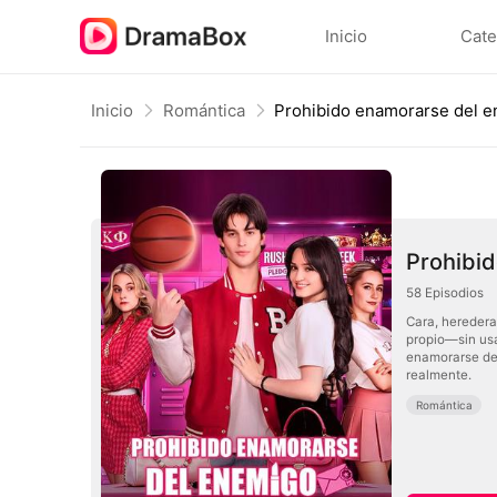
Inicio
Cate
Inicio
Romántica
Prohibido enamorarse del 
Prohibi
58
Episodios
Cara, heredera
propio—sin usa
enamorarse del
realmente.
Romántica