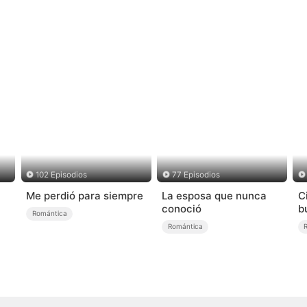
102 Episodios
77 Episodios
Me perdió para siempre
La esposa que nunca
C
conoció
b
Romántica
Romántica