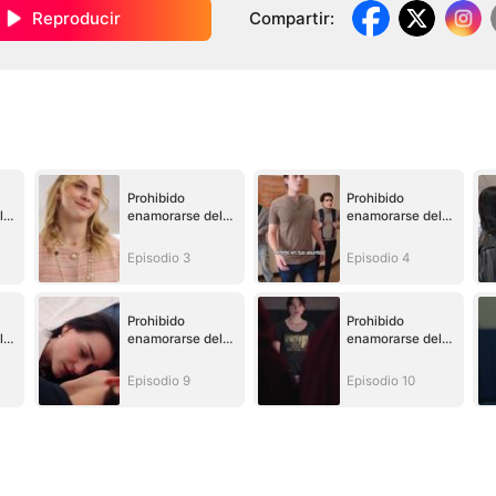
Reproducir
Compartir
:
Prohibido
Prohibido
l
enamorarse del
enamorarse del
enemigo
enemigo
Episodio 3
Episodio 4
Prohibido
Prohibido
l
enamorarse del
enamorarse del
enemigo
enemigo
Episodio 9
Episodio 10