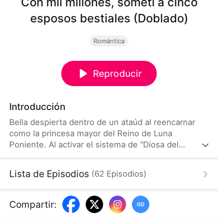
Con mil millones, sometí a cinco
esposos bestiales (Doblado)
Romántica
Reproducir
Introducción
Bella despierta dentro de un ataúd al reencarnar
como la princesa mayor del Reino de Luna
Poniente. Al activar el sistema de “Diosa del
Dinero”, todo lo que gaste en sus cinco esposos
bestia —que la detestan— se multiplica por diez.
Lista de Episodios
(
62
Episodios
)
Rescata al hombre lobo Sergio, libera al zorro
Carlos y sorprende al pantera negra Mario.
Mientras conquista sus corazones, su hermana
Compartir
:
Blanca prepara una trampa mortal en el Monte Pico