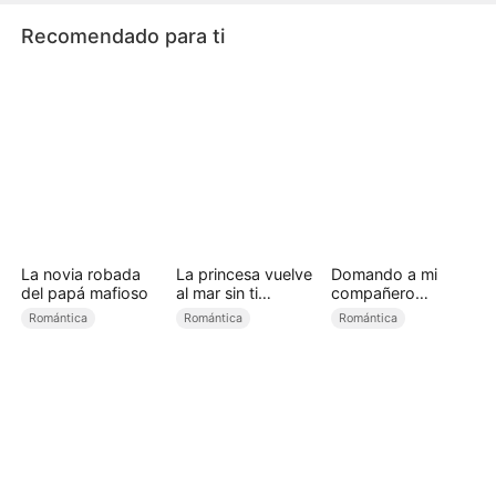
Nevado.
Recomendado para ti
La novia robada
La princesa vuelve
Domando a mi
del papá mafioso
al mar sin ti
compañero
(Doblado)
rebelde（Doblado)
Romántica
Romántica
Romántica