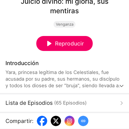
Juicio divino: mi gloria, sus
mentiras
Venganza
Reproducir
Introducción
Yara, princesa legítima de los Celestiales, fue
acusada por su padre, sus hermanos, su discípulo
y todos los dioses de ser "bruja", siendo llevada al
Patíbulo Divino para ser juzgada. Los cargos fueron
cuatro: maestra indigna, dañar a sus hermanos,
Lista de Episodios
(
65
Episodios
)
traicionar a su pueblo y asesinar a su propia
especie. El Patíbulo Divino activó el retroceso
temporal, revelando la verdad. La verdadera
Compartir
:
culpable era Eva, la adoptada favorita, hija