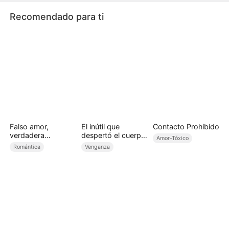
reencarnada de Brahma del Credo Póstumo.
Recomendado para ti
Falso amor,
El inútil que
Contacto Prohibido
verdadera
despertó el cuerpo
Amor-Tóxico
venganza
divino
Romántica
Venganza