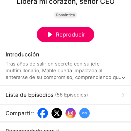
Libera mi corazón, señor CEO
Romántica
Reproducir
Introducción
Tras años de salir en secreto con su jefe
multimillonario, Mable queda impactada al
enterarse de su compromiso, comprendiendo que
solo era un reemplazo de su primer amor perdido.
Huyendo de él, se ve envuelta en un torbellino de
Lista de Episodios
(
56
Episodios
)
destino, amor y escándalo.
Compartir
:
Recomendado para ti