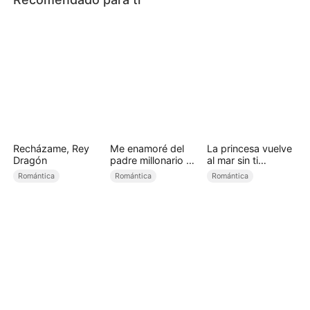
Recházame, Rey
Me enamoré del
La princesa vuelve
Dragón
padre millonario de
al mar sin ti
mi amiga
(Doblado)
Romántica
Romántica
Romántica