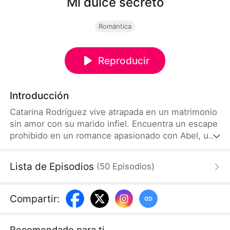
Mi dulce secreto
Romántica
Reproducir
Introducción
Catarina Rodríguez vive atrapada en un matrimonio
sin amor con su marido infiel. Encuentra un escape
prohibido en un romance apasionado con Abel, un
joven al que considera su amante mantenido. Su
relación desafía la edad, la clase y la moral. Pero
Lista de Episodios
(
50
Episodios
)
cuando intenta terminarlo, la verdad destruye su
fachada: Abel no es un secreto desechable, sino el
señor Jarris, el multimillonario más poderoso de la
Compartir
:
ciudad, un hombre con el poder suficiente para
destruir a su familia.
Recomendado para ti