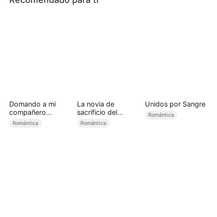
Domando a mi
La novia de
Unidos por Sangre
compañero
sacrificio del
Romántica
rebelde（Doblado)
príncipe alfa
Romántica
Romántica