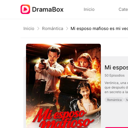
Inicio
Cate
Inicio
Romántica
Mi esposo mafioso es mi ve
Mi espos
50
Episodios
Verónica, una 
que después da
en secreto a l
Romántica
M