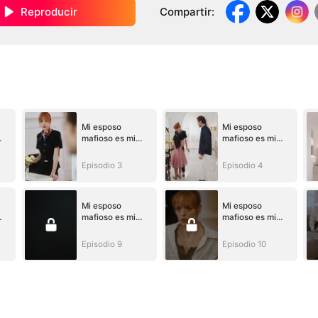
Reproducir
Compartir
:
Mi esposo
Mi esposo
mafioso es mi
mafioso es mi
vecino
vecino
Episodio 3
Episodio 4
Mi esposo
Mi esposo
mafioso es mi
mafioso es mi
vecino
vecino
Episodio 9
Episodio 10