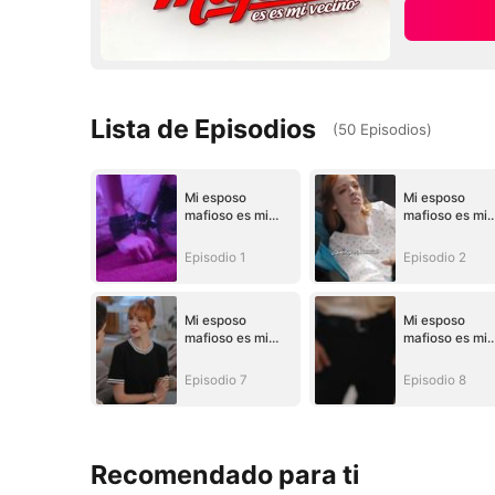
Lista de Episodios
(
50
Episodios
)
Mi esposo
Mi esposo
mafioso es mi
mafioso es mi
vecino
vecino
Episodio 1
Episodio 2
Mi esposo
Mi esposo
mafioso es mi
mafioso es mi
vecino
vecino
Episodio 7
Episodio 8
Recomendado para ti