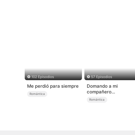
102 Episodios
57 Episodios
Me perdió para siempre
Domando a mi
compañero
Romántica
rebelde（Doblado)
Romántica