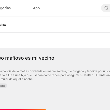
gorías
App
cino
o mafioso es mi vecino
expolicía de la mafia convertida en madre soltera, fue drogada y tendida por un c
ría a luz a una hija que usarían como rehén para asegurar su lealtad. Durante añ
a mujer de aquella noche.
afia