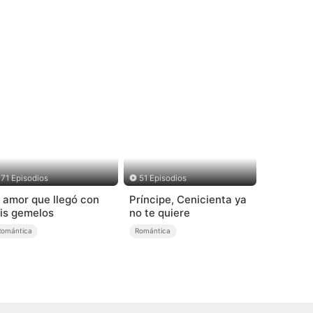
71 Episodios
51 Episodios
l amor que llegó con
Príncipe, Cenicienta ya
is gemelos
no te quiere
Romántica
Romántica