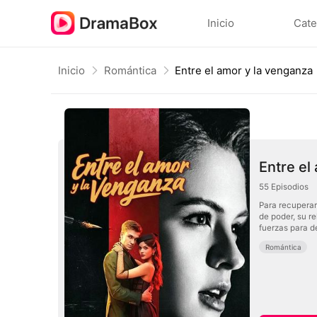
Inicio
Cate
Inicio
Romántica
Entre el amor y la venganza
Entre el
55
Episodios
Para recuperar
de poder, su r
fuerzas para d
Romántica