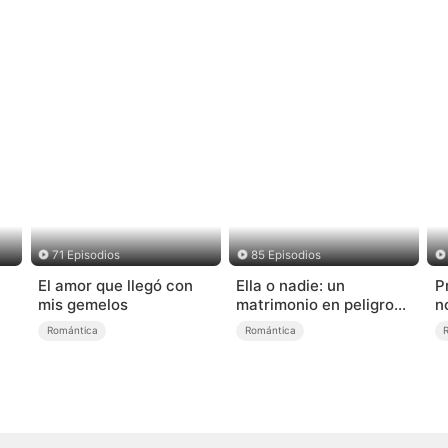
71 Episodios
85 Episodios
El amor que llegó con
Ella o nadie: un
P
mis gemelos
matrimonio en peligro
n
(Doblado)
Romántica
Romántica