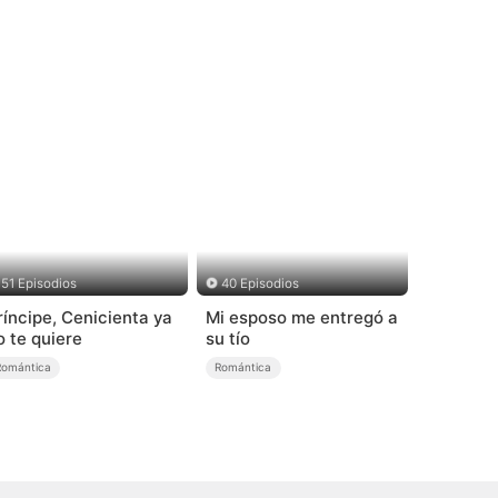
51 Episodios
40 Episodios
ríncipe, Cenicienta ya
Mi esposo me entregó a
o te quiere
su tío
Romántica
Romántica