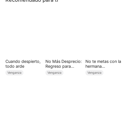
Cuando despierto,
No Más Desprecio:
No te metas con la
todo arde
Regreso para
hermana
Reinar (Doblado)
billonaria（Doblado
Venganza
Venganza
Venganza
)