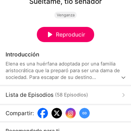
Suéltame, tío senador
Venganza
Reproducir
Introducción
Elena es una huérfana adoptada por una familia
aristocrática que la preparó para ser una dama de
sociedad. Para escapar de su destino
predeterminado, finge su propia muerte y
desaparece. Regresa bajo la apariencia de la
Lista de Episodios
(
58
Episodios
)
heredera perdida de una dinastía prominente para
ejecutar su venganza: tanto contra su familia
adoptiva, controladora y abusiva, como contra su
Compartir
:
familia biológica, fría e indiferente.
Recomendado para ti