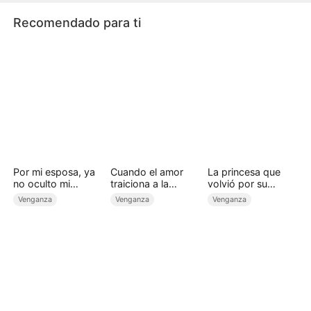
ambos a la ruina.
Recomendado para ti
Por mi esposa, ya
Cuando el amor
La princesa que
no oculto mi
traiciona a la
volvió por su
identidad
sangre (Doblado)
corona
Venganza
Venganza
Venganza