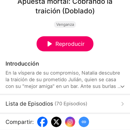
Apuesta mortal: Cobrando la
traición (Doblado)
Venganza
Reproducir
Introducción
En la víspera de su compromiso, Natalia descubre
la traición de su prometido Julián, quien se casa
con su "mejor amiga" en un bar. Ante sus burlas e
indiferencia, Natalia no pierde la calma. Se sienta a
la mesa y entra en su juego. Fingiéndose inexperta
Lista de Episodios
(
70
Episodios
)
con los dados, logra que bajen la guardia y lleva la
apuesta hasta un "all-in" por todo su patrimonio. En
la última ronda, cuando Julián cree haber ganado,
Compartir
:
Natalia revela su verdadera jugada y los arrastra a