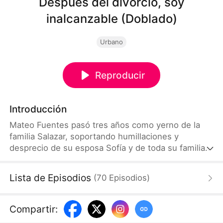
Después del divorcio, soy
inalcanzable (Doblado)
Urbano
Reproducir
Introducción
Mateo Fuentes pasó tres años como yerno de la
familia Salazar, soportando humillaciones y
desprecio de su esposa Sofía y de toda su familia.
Todo cambia cuando descubre la verdad: es el hijo
del hombre más rico del mundo y el único heredero
Lista de Episodios
(
70
Episodios
)
de un imperio empresarial. Tras el divorcio, Mateo
funda su propia empresa y comienza una nueva
vida, mientras la familia Salazar enfrenta las
Compartir
:
consecuencias de su arrogancia y de haber