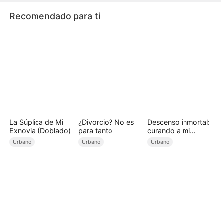
subestimado al hombre que despreciaron.
Recomendado para ti
La Súplica de Mi
¿Divorcio? No es
Descenso inmortal:
Exnovia (Doblado)
para tanto
curando a mi
esposa muda
Urbano
Urbano
Urbano
(Doblado)