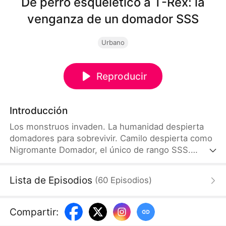
De perro esquelético a T-Rex: la
venganza de un domador SSS
Urbano
Reproducir
Introducción
Los monstruos invaden. La humanidad despierta
domadores para sobrevivir. Camilo despierta como
Nigromante Domador, el único de rango SSS.
Contrató un perro esqueleto débil. Fue traicionado
por Manuela y murió. Renace un día antes. Corre al
Lista de Episodios
(
60
Episodios
)
museo de dinosaurios. Contrata el esqueleto de T-
Rex de 160 millones de años. Invoca al T-Rex
esquelético supremo. Su poder se dispara. Supera
Compartir
:
a los demás que solo domaban bestias comunes.