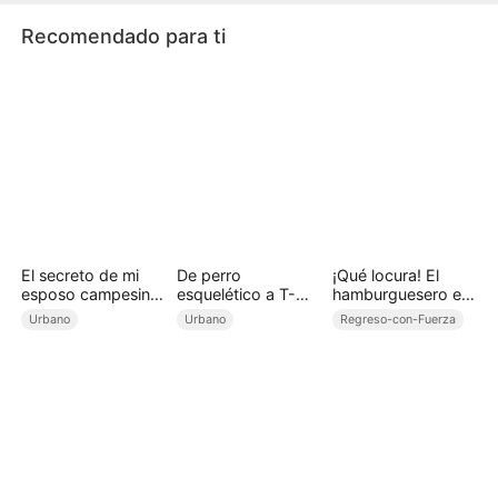
Se convierte en el domador más fuerte.
Recomendado para ti
El secreto de mi
De perro
¡Qué locura! El
esposo campesino
esquelético a T-
hamburguesero es
(Doblado)
Rex: la venganza
el dueño
Urbano
Urbano
Regreso-con-Fuerza
de un domador
SSS (Doblado)