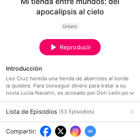
Mi tienda entre mundos: del
apocalipsis al cielo
Urbano
Reproducir
Introducción
Leo Cruz hereda una tienda de abarrotes al borde
la quiebra. Para conseguir dinero para tratar a su
novia Lucía Navarro, es acosado por Don León por
una deuda. Durante el acoso, descubre que la
puerta trasera de la tienda conecta con otros
Lista de Episodios
(
53
Episodios
)
mundos. Su primer viaje al apocalipsis le permite
cambiar comida por oro y joyas. Luego, en el reino
celestial, negocia elixires por suministros.
Compartir
:
Descubre que la riqueza apocalíptica depende de