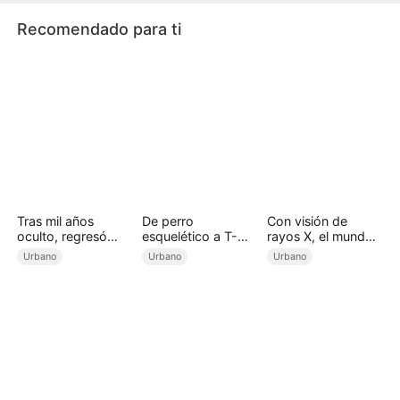
los habitantes y regresa para salvarlos, comen
Recomendado para ti
Tras mil años
De perro
Con visión de
oculto, regresó
esquelético a T-
rayos X, el mundo
para reinar
Rex: la venganza
es mío (Doblado)
Urbano
Urbano
Urbano
de un domador
SSS (Doblado)