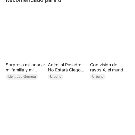
Sorpresa millonaria:
Adiós al Pasado:
Con visión de
mi familia y mi
No Estará Ciego
rayos X, el mundo
esposa son
por el Amor
es mío (Doblado)
Identidad-Secreta
Urbano
Urbano
magnates
(Doblado)