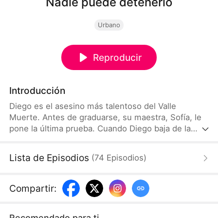
Nadie puede detenerlo
Urbano
Reproducir
Introducción
Diego es el asesino más talentoso del Valle
Muerte. Antes de graduarse, su maestra, Sofía, le
pone la última prueba. Cuando Diego baja de la
montaña tras su éxito, se encuentra con Jimena
que ya está envenenada y perseguida por los
Lista de Episodios
(
74
Episodios
)
ninjas Negro. Ella le pide ayuda, pero Diego la mira
fríamente y la empuja, listo para marcharse. Los
ninjas se vuelven más arrogantes, gritándole que
Compartir
:
se largue. Un solo vistazo de Diego, afilado como
una espada, llena la escena de un aura asesina…
Recomendado para ti