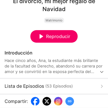
El divorcio, mi mejor regalo de
Navidad
Matrimonio
Reproducir
Introducción
Hace cinco años, Ana, la estudiante más brillante
de la facultad de Derecho, abandonó su carrera por
amor y se convirtió en la esposa perfecta del
congresista Izan. En la víspera de Navidad, la boda
que siempre soñó se transforma en una pesadilla
Lista de Episodios
(
53
Episodios
)
cuando Izan toma a su primer amor de los brazos y
se va con ella. Con el corazón roto, Ana regresa al
campus bajo la tutela del profesor Daniel. Mientras
Compartir
:
que Izan finalmente se da cuenta de que Ana es a