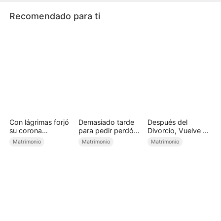
la que realmente ha amado.
Recomendado para ti
Con lágrimas forjó
Demasiado tarde
Después del
su corona
para pedir perdón
Divorcio, Vuelve a
(Doblado)
(Doblado)
Casarse (Doblado)
Matrimonio
Matrimonio
Matrimonio