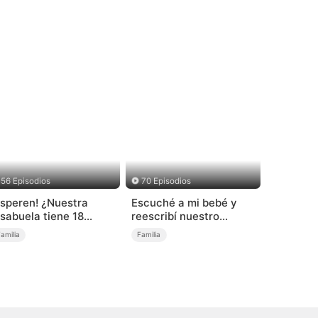
56 Episodios
70 Episodios
Esperen! ¿Nuestra
Escuché a mi bebé y
isabuela tiene 18
reescribí nuestro
ños? (Doblado)
destino (Doblado)
amilia
Familia