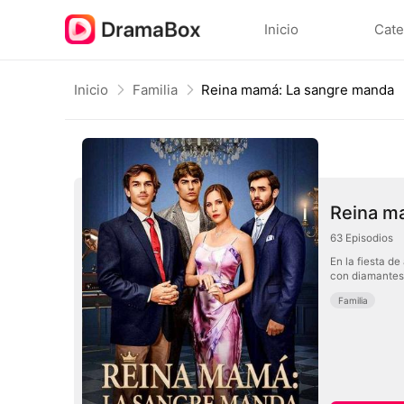
Inicio
Cate
Inicio
Familia
Reina mamá: La sangre manda
Reina m
63
Episodios
En la fiesta d
con diamantes 
Familia