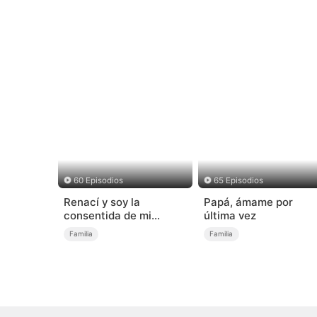
60 Episodios
65 Episodios
Renací y soy la
Papá, ámame por
consentida de mi
última vez
hermano heredero
Familia
Familia