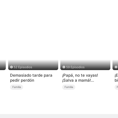
52 Episodios
59 Episodios
Demasiado tarde para
¡Papá, no te vayas!
¡
pedir perdón
¡Salva a mamá!
b
(Doblado)
a
Familia
Familia
F