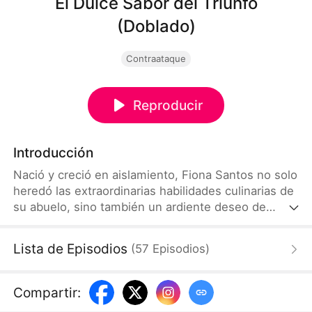
El Dulce Sabor del Triunfo
(Doblado)
Contraataque
Reproducir
Introducción
Nació y creció en aislamiento, Fiona Santos no solo
heredó las extraordinarias habilidades culinarias de
su abuelo, sino también un ardiente deseo de
escapar de la montaña que ha sido su silenciosa
prisión. Un giro del destino la coloca en la órbita de
Lista de Episodios
(
57
Episodios
)
Esteban Parra, el despiadado dueño del
restaurante Río Dine, y ve en ello más que una
simple oportunidad de trabajo: vislumbra una
Compartir
:
posibilidad de redención.