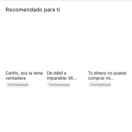
Recomendado para ti
Cariño, soy la reina
De débil a
Tu dinero no puede
verdadera
imparable: Mi
comprar mi
ascenso como
dignidad
Contraataque
Contraataque
Contraataque
domador de
bestias (Doblado)