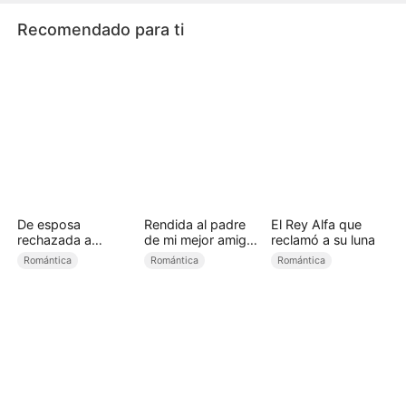
Recomendado para ti
De esposa
Rendida al padre
El Rey Alfa que
rechazada a
de mi mejor amiga
reclamó a su luna
princesa licántropa
(Doblado)
Romántica
Romántica
Romántica
(Doblado)