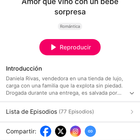
Amor que vino con un bebé
sorpresa
Romántica
Reproducir
Introducción
Daniela Rivas, vendedora en una tienda de lujo,
carga con una familia que la explota sin piedad.
Drogada durante una entrega, es salvada por
Esteban Solís. Él la toma por una cazafortunas,
pero su carácter fuerte e independiente termina
Lista de Episodios
(
77
Episodios
)
conquistándolo. Juntos enfrentan a la madre
elitista de Esteban y a la familia tóxica de Daniela,
rompiendo prejuicios y cadenas.
Compartir
: