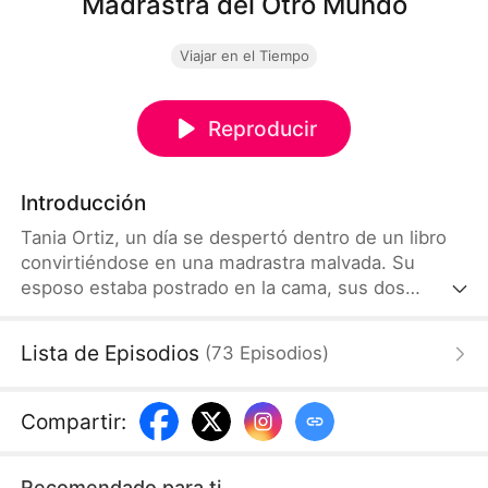
Madrastra del Otro Mundo
Viajar en el Tiempo
Reproducir
Introducción
Tania Ortiz, un día se despertó dentro de un libro
convirtiéndose en una madrastra malvada. Su
esposo estaba postrado en la cama, sus dos
hijastros estaban pálidos y desnutridos, y además
tenía que lidiar con sus malos cuñados. Sin
Lista de Episodios
(
73
Episodios
)
embargo, tras atravesar al nuevo mundo, descubrió
que podía escuchar los pensamientos de todos y
que su fuerza física era extraordinaria. Esta vez,
Compartir
:
decidió responder a cada desafío con sabiduría y
habilidad.
Recomendado para ti