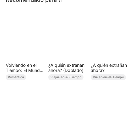
Volviendo en el
¿A quién extrañan
¿A quién extrañan
Tiempo: El Mundo
ahora? (Doblado)
ahora?
Se Dobla a Mi
Romántica
Viajar-en-el-Tiempo
Viajar-en-el-Tiempo
Voluntad