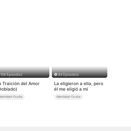
106 Episodios
84 Episodios
a Traición del Amor
La eligieron a ella, pero
Doblado)
él me eligió a mí
Identidad-Oculta
Identidad-Oculta