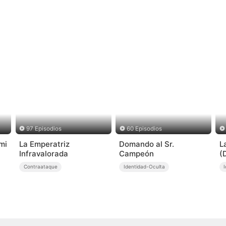
97 Episodios
60 Episodios
mi
La Emperatriz
Domando al Sr.
L
Infravalorada
Campeón
(
Contraataque
Identidad-Oculta