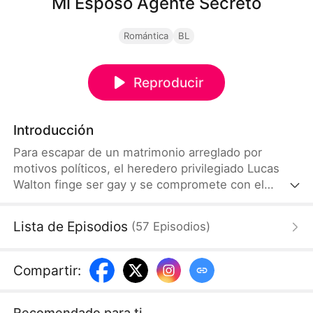
Mi Esposo Agente Secreto
Romántica
BL
Reproducir
Introducción
Para escapar de un matrimonio arreglado por
motivos políticos, el heredero privilegiado Lucas
Walton finge ser gay y se compromete con el
nuevo ejecutivo de su empresa, sin saber que su
"prometido" es en realidad un agente secreto que
Lista de Episodios
(
57
Episodios
)
esta investigando los negocios corruptos de su
familia, lo que lleva a un hilarante choque de
secretos, peligro y sentimientos inesperados.
Compartir
:
Recomendado para ti