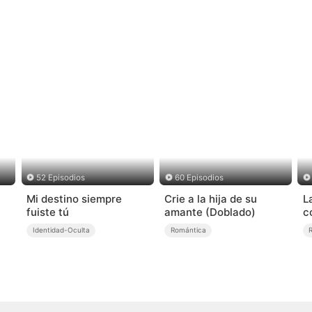
52 Episodios
60 Episodios
Mi destino siempre
Crie a la hija de su
L
fuiste tú
amante (Doblado)
c
Identidad-Oculta
Romántica