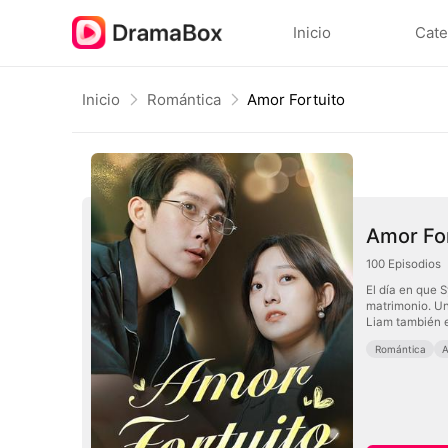
Inicio
Cate
Inicio
Romántica
Amor Fortuito
Amor For
100
Episodios
El día en que 
matrimonio. Un
Liam también e
Romántica
A