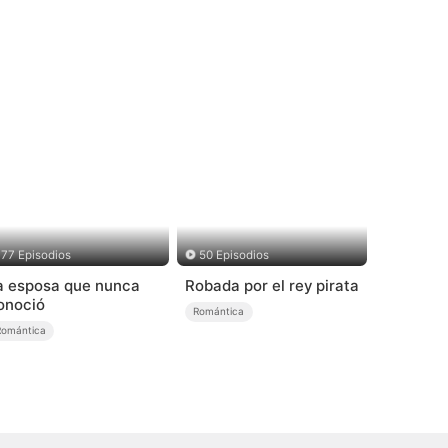
77 Episodios
50 Episodios
a esposa que nunca
Robada por el rey pirata
onoció
Romántica
Romántica