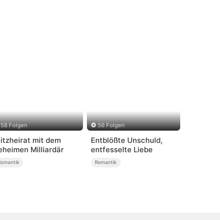
58 Folgen
56 Folgen
litzheirat mit dem
Entblößte Unschuld,
eheimen Milliardär
entfesselte Liebe
Romantik
Romantik