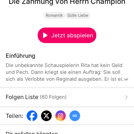
Die Zähmung von Herrn Champion
Romantik
Süße Liebe
Jetzt abspielen
Einführung
Die unbekannte Schauspielerin Rita hat kein Geld
und Pech. Dann kriegt sie einen Auftrag: Sie soll
sich als Verlobte von Reginald ausgeben. Er ist ein
erfolgreicher Rennfahrer, aber blind für die
Wahrheit. Er schwört auf Maggie, die sein Leben
Folgen Liste
(
60
Folgen
)
gerettet hat. Rita unterschreibt den Vertrag und
spielt mit. Dann verliebt Rita sich, obwohl sie nicht
will. Doch Maggie hat ein Geheimnis. Und der
Teilen
:
Vertrag? Der darf auf keinen Fall rauskommen.
Dir gefallen könnten