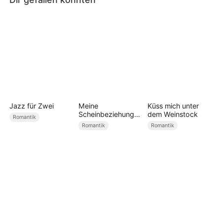
Jazz für Zwei
Meine
Küss mich unter
Scheinbeziehung
dem Weinstock
Romantik
mit dem
Romantik
Romantik
Eishockeykapitän
(Deutsch
Synchronisiert)