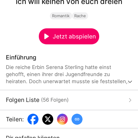
Ich will keinen von euch dreien
Romantik
Rache
Jetzt abspielen
Einführung
Die reiche Erbin Serena Sterling hatte einst
gehofft, einen ihrer drei Jugendfreunde zu
heiraten. Doch unerwartet musste sie feststellen,
dass alle drei ihr nur Zuneigung vorgespielt hatten,
um die finanzielle Unterstützung ihres Vaters zu
Folgen Liste
(
56
Folgen
)
kriegen, und dass ihre wahren Gefühle eigentlich
Bellas, der Tochter des Fahrers, galten.
Teilen
:
Dir gefallen könnten