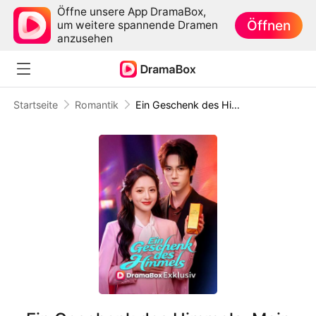
Öffne unsere App DramaBox,
Öffnen
um weitere spannende Dramen
anzusehen
Startseite
Romantik
Ein Geschenk des Himmels: Mein Baby macht mich zur Milliardärin