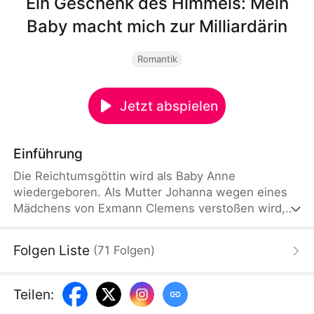
Ein Geschenk des Himmels: Mein
Baby macht mich zur Milliardärin
Romantik
Jetzt abspielen
Einführung
Die Reichtumsgöttin wird als Baby Anne
wiedergeboren. Als Mutter Johanna wegen eines
Mädchens von Exmann Clemens verstoßen wird,
hilft die ungeborene Anne ihr telepathisch. Mit
genialen Aktiendeals starten sie ihren
Folgen Liste
(
71
Folgen
)
Rachefeldzug. Werden sie den Rabenvater
vernichten und die absolute Spitze der Finanzwelt
erobern?
Teilen
: