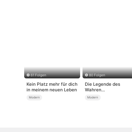
61 Folgen
80 Folgen
Kein Platz mehr für dich
Die Legende des
in meinem neuen Leben
Wahren
Drachen(Deutsch
Modern
Modern
Synchronisiert)