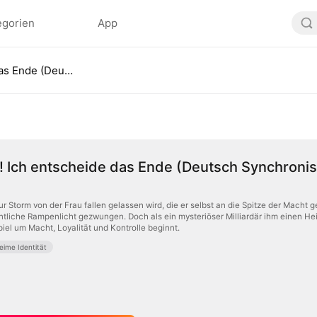
egorien
App
Pass auf! Ich entscheide das Ende (Deutsch Synchronisiert)
! Ich entscheide das Ende (Deutsch Synchronis
 Storm von der Frau fallen gelassen wird, die er selbst an die Spitze der Macht
entliche Rampenlicht gezwungen. Doch als ein mysteriöser Milliardär ihm einen He
piel um Macht, Loyalität und Kontrolle beginnt.
eime Identität