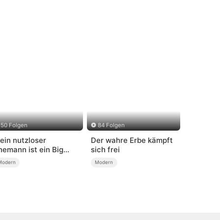
50 Folgen
84 Folgen
ein nutzloser
Der wahre Erbe kämpft
hemann ist ein Big
sich frei
hot (Deutsch
Modern
Modern
ynchronisiert)