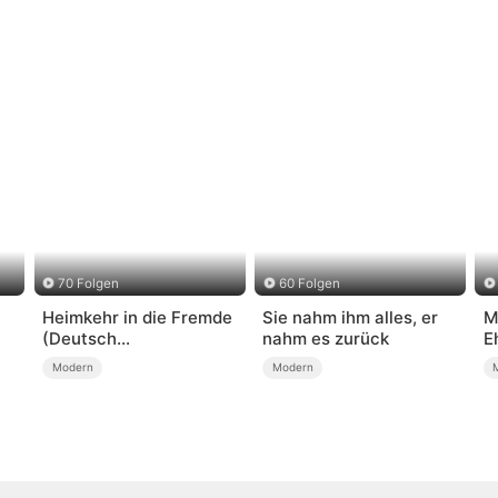
70 Folgen
60 Folgen
Heimkehr in die Fremde
Sie nahm ihm alles, er
M
(Deutsch
nahm es zurück
E
Synchronisiert)
S
Modern
Modern
S