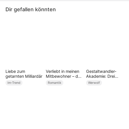
Dir gefallen könnten
Liebe zum
Verliebt in meinen
Gestaltwandler-
getarnten Milliardär
Mitbewohner – der
Akademie: Drei
Sohn des
Alphas zähmen
Im-Trend
Romantik
Werwolf
Gouverneurs