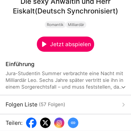
Die sexy Anwältin und Herr
Eiskalt(Deutsch Synchronisiert)
Romantik
Milliardär
Jetzt abspielen
Einführung
Jura-Studentin Summer verbrachte eine Nacht mit
Milliardär Leo. Sechs Jahre später vertritt sie ihn in
einem Sorgerechtsfall – und muss feststellen, dass
die Frau an seiner Seite, seine „Verlobte“, niemand
anderes ist als ihre Schwester Angie, die damals
Folgen Liste
(
57
Folgen
)
Summers Identität an sich riss. Und Summers
Tochter Melody? Sie sieht Leo verblüffend
ähnlich…
Teilen
: